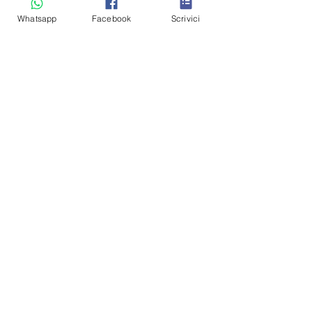
Whatsapp
Facebook
Scrivici
Condizioni generali
Contatti
Blog
Metodi pagamento
Link utili
Tutti gli appartamenti
Appartamenti a Cavalese
Appartamenti Pet-friendly
Residence Veronza (piscina · sauna)
Appartamenti con 3 camere