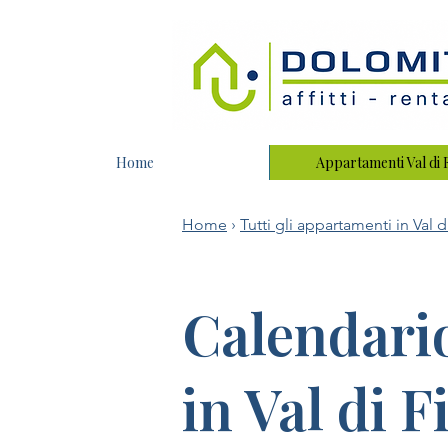
Home
Appartamenti Val di
Home
›
Tutti gli appartamenti in Val
Calendario
in Val di 