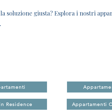
la soluzione giusta? Esplora i nostri appar
.
appartamento giusto per la t
nza per località, caratteristiche e servizi e sc
al tuo soggiorno in Val di Fiemme.
partamenti
Appartamen
in Residence
Appartamenti C