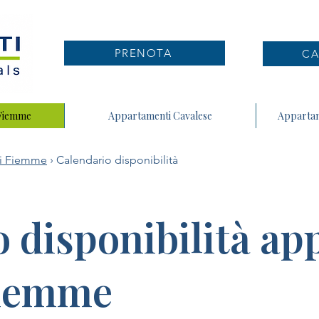
PRENOTA
CA
 Fiemme
Appartamenti Cavalese
Appartam
 di Fiemme
› Calendario disponibilità
 disponibilità a
Fiemme