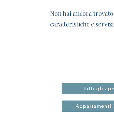
Non hai ancora trovato 
caratteristiche e servizi
Trova l’
Esplora le nostre case vaca
Tutti gli ap
Appartamenti 