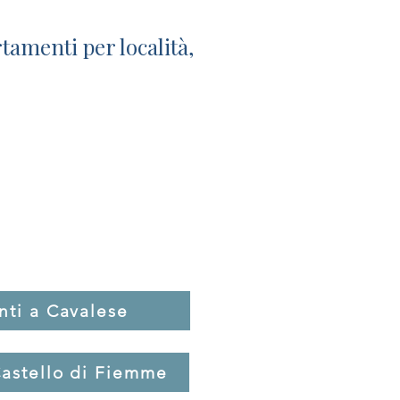
tamenti per località,
ua vacanza
egli la soluzione più adatta
ti a Cavalese
astello di Fiemme