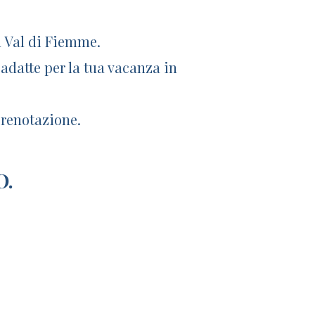
n Val di Fiemme.
 adatte per la tua vacanza in
prenotazione.
O.