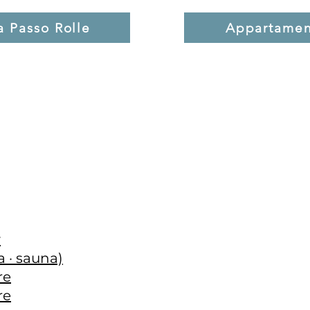
a Passo Rolle
Appartament
y
 · sauna)
re
re