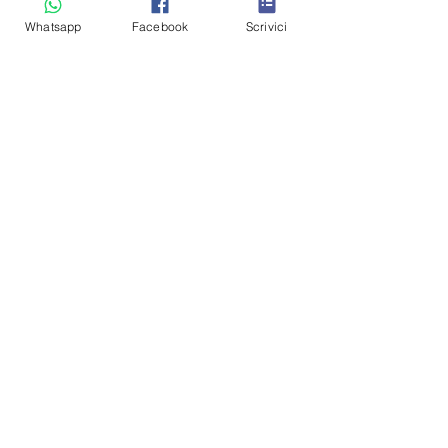
Whatsapp
Facebook
Scrivici
Condizioni generali
Contatti
Blog
Metodi pagamento
Link utili
Tutti gli appartamenti
Appartamenti a Cavalese
Appartamenti Pet-friendly
Residence Veronza (piscina · sauna)
Appartamenti con 3 camere