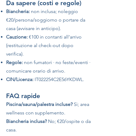
Da sapere (costi e regole)
Biancheria:
non inclusa; noleggio
€20/persona/soggiorno o portare da
casa (avvisare in anticipo).
Cauzione:
€100 in contanti all’arrivo
(restituzione al check-out dopo
verifica).
Regole:
non fumatori · no feste/eventi ·
comunicare orario di arrivo.
CIN/Licenza:
IT022254C2E56YKDWL.
FAQ rapide
Piscina/sauna/palestra incluse?
Sì; area
wellness con supplemento.
Biancheria inclusa?
No; €20/ospite o da
casa.