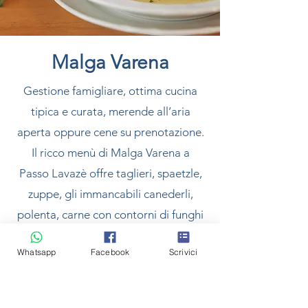
Malga Varena
Gestione famigliare, ottima cucina
tipica e curata, merende all’aria
aperta oppure cene su prenotazione.
Il ricco menù di Malga Varena a
Passo Lavazè offre taglieri, spaetzle,
zuppe, gli immancabili canederli,
polenta, carne con contorni di funghi
o formaggio fuso, verdure, e ancora
Whatsapp
Facebook
Scrivici
una golosa scelta di dolci: gelati,
strudel, torte, yoghurt con frutti di
bosco, panna montata con piccoli