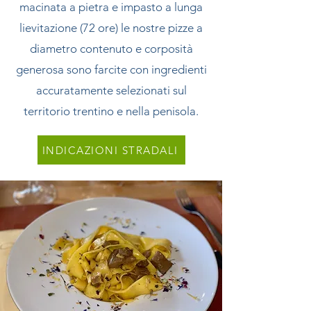
macinata a pietra e impasto a lunga
lievitazione (72 ore) le nostre pizze a
diametro contenuto e corposità
generosa sono farcite con ingredienti
accuratamente selezionati sul
territorio trentino e nella penisola.
INDICAZIONI STRADALI