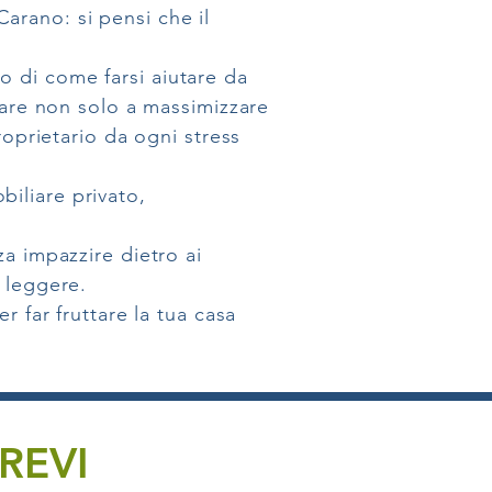
arano: si pensi che il
 di come farsi aiutare da
utare non solo a massimizzare
roprietario da ogni stress
iliare privato,
za impazzire dietro ai
 leggere.
r far fruttare la tua casa
REVI