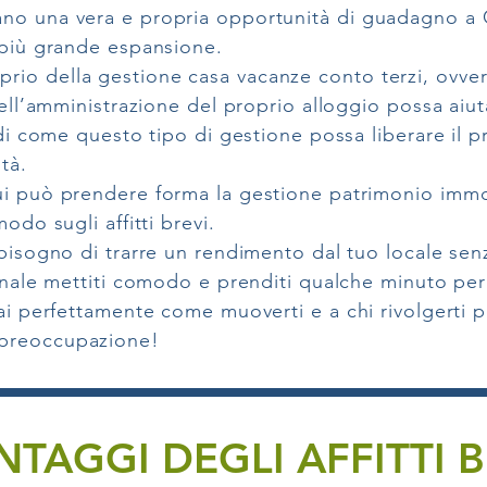
no una vera e propria opportunità di guadagno a C
 più grande espansione.
io della gestione casa vacanze conto terzi, ovvero
 nell’amministrazione del proprio alloggio possa ai
 di come questo tipo di gestione possa liberare il p
tà.
ui può prendere forma la gestione patrimonio immob
odo sugli affitti brevi.
 bisogno di trarre un rendimento dal tuo locale sen
ionale mettiti comodo e prenditi qualche minuto per
ai perfettamente come muoverti e a chi rivolgerti pe
 preoccupazione!
NTAGGI DEGLI AFFITTI B