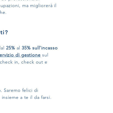
cupazioni, ma migliorerà il
he.
ti?
dal
25%
al
35%
sull’incasso
ervizio di gestione
sul
 check in, check out e
 Saremo felici di
 insieme a te il da farsi.