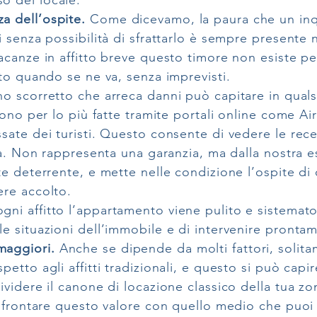
o del locale.
a dell’ospite.
Come dicevamo, la paura che un inqui
i senza possibilità di sfrattarlo è sempre presente 
vacanze in affitto breve questo timore non esiste p
tto quando se ne va, senza imprevisti.
no scorretto che arreca danni può capitare in qualsi
 sono per lo più fatte tramite portali online come 
sate dei turisti. Questo consente di vedere le recen
ità. Non rappresenta una garanzia, ma dalla nostra es
te deterrente, e mette nelle condizione l’ospite d
ere accolto.
ni affitto l’appartamento viene pulito e sistemat
e situazioni dell’immobile e di intervenire prontam
maggiori.
Anche se dipende da molti fattori, solitam
petto agli affitti tradizionali, e questo si può cap
ividere il canone di locazione classico della tua zo
confrontare questo valore con quello medio che puoi