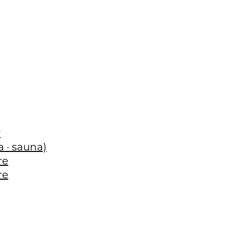
y
 · sauna)
re
re