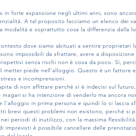
 in forte espansione negli ultimi anni, sono ancor
enzialità. A tal proposito facciamo un elenco dei van
a modalità e soprattutto cosa la differenzia dalla l
ontesto dove siamo abituati a sentire proprietari l
 sono impossibili da sfrattare, avere a disposizion
rispettivi senza rischi non è cosa da poco. Sì, perché
di metter piede nell’alloggio. Questo è un fattor
 stress e incomprensioni.
ita di non affittare perché si è indecisi sul futur
o magari si ha intenzione di venderlo ma ancora non 
re l’alloggio in prima persona e quindi lo si lascia s
itti brevi questi problemi non esistono, perché si
 nei periodi di inutilizzo, con la massima flessibilit
i imprevisti è possibile cancellare delle prenotazion