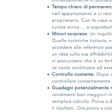
immediatamente in possess
Tempo chiaro di permanenz
nell’appartamento e ci rest
proprietario. Con le case 
turista arriva … e soprattu
Minori sorprese.
Un inquili
Quelle turistiche tuttavia,
accedere alle referenze pas
un idea sulla sua affidabil
vi assicuriamo che è un for
se vuole continuare ad ess
Controllo costante.
Dopo og
controllare costantemente l
Guadagni potenzialmente 
rendimenti ben maggiori ris
semplice calcolo. Prova a d
il risultato. Ora prova a 