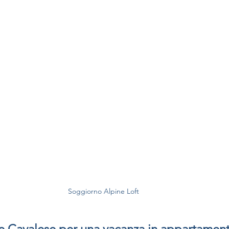
Soggiorno Alpine Loft 
e Cavalese per una vacanza in appartamen