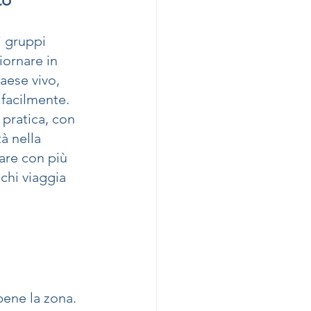
i gruppi 
ornare in 
aese vivo, 
 facilmente.
pratica, con 
à nella 
are con più 
 chi viaggia 
ene la zona. 