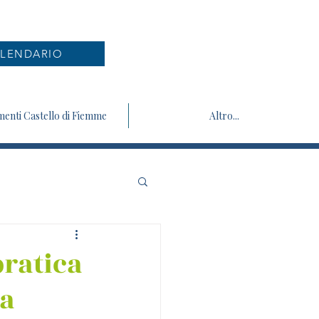
LENDARIO
enti Castello di Fiemme
Altro...
pratica
za