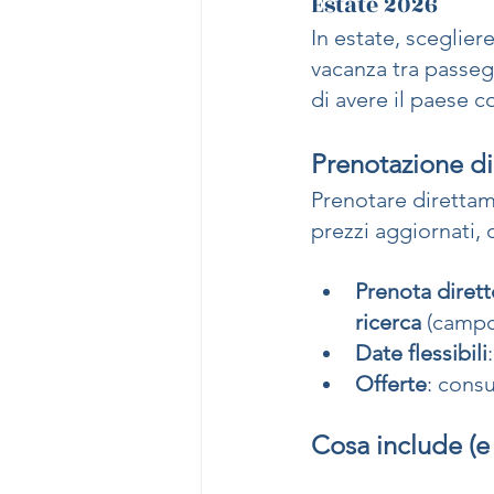
Estate 2026
In estate, sceglier
vacanza tra passegg
di avere il paese 
Prenotazione di
Prenotare direttame
prezzi aggiornati,
Prenota dirett
ricerca
 (camp
Date flessibili
Offerte
: consu
Cosa include (e