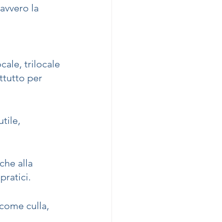
avvero la 
ale, trilocale 
ttutto per 
ile, 
he alla 
pratici.
come culla, 