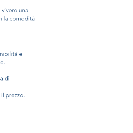
 vivere una 
on la comodità 
ibilità e 
e. 
 di 
 il prezzo.