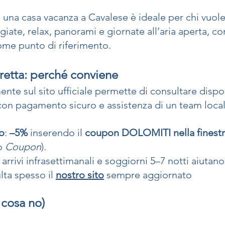
e una casa vacanza a Cavalese è ideale per chi vuole
iate, relax, panorami e giornate all’aria aperta, c
come punto di riferimento.
retta: perché conviene
nte sul sito ufficiale permette di consultare dispon
 con pagamento sicuro e assistenza di un team local
o
: 
–5%
 inserendo il 
coupon DOLOMITI nella finestra
o 
Coupon
).
: arrivi infrasettimanali e soggiorni 5–7 notti aiutano
lta spesso il 
nostro sito
 sempre aggiornato
 cosa no)