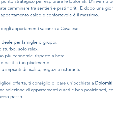
 punto strategico per esplorare le Dolomiti. D’inverno pu
ate camminare tra sentieri e prati fioriti. E dopo una giorn
n appartamento caldo e confortevole è il massimo.
 degli appartamenti vacanza a Cavalese:
 ideale per famiglie o gruppi.
disturbo, solo relax.
so più economici rispetto a hotel.
i e pasti a tuo piacimento.
o a impianti di risalita, negozi e ristoranti.
gliori offerte, ti consiglio di dare un’occhiata a 
Dolomiti A
una selezione di appartamenti curati e ben posizionati, co
passo passo.