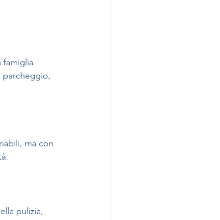
famiglia 
, parcheggio, 
iabili, ma con 
tà.
la pulizia, 