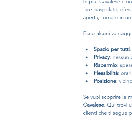
In più, Cavalese è un
fare ciaspolate, d’est
aperta, tornare in u
Ecco alcuni vantaggi
Spazio per tutti
:
Privacy
: nessun 
Risparmio
: spes
Flessibilità
: orar
Posizione
: vicin
Se vuoi scoprire le mi
Cavalese
. Qui trovi 
clienti che ti segue 