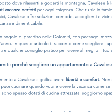
osto dove rilassarti e goderti la montagna, Cavalese è la
i vacanza perfetti
 per ogni esigenza. Che tu sia in famig
i, Cavalese offre soluzioni comode, accoglienti e vicine
canza indimenticabile.
n angolo di paradiso nelle Dolomiti, con paesaggi mozza
o l’anno. In questo articolo ti racconto come scegliere l’
ti e qualche consiglio pratico per vivere al meglio il tuo
miti: perché scegliere un appartamento a Cavales
mento a Cavalese significa avere 
libertà e comfort
. Non 
l, puoi cucinare quando vuoi e vivere la vacanza come se f
i sono spesso dotati di cucina attrezzata, soggiorno sp