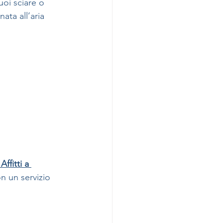
oi sciare o 
ata all’aria 
ffitti a 
n un servizio 