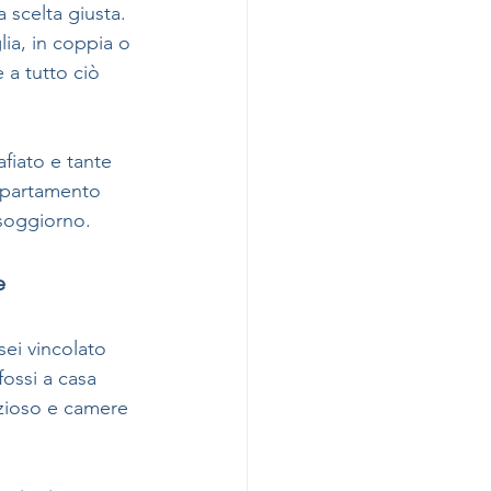
 scelta giusta. 
lia, in coppia o 
 a tutto ciò 
fiato e tante 
appartamento 
 soggiorno.
e
sei vincolato 
ossi a casa 
azioso e camere 