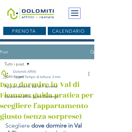
PRENOTA
CALENDARIO
Post
Tutti i post
Dolomiti Affitti
Tutti i post
15 gen
Tempo di lettura: 3 min
Dove dormire in Val di
Appartamenti Val di Fiemme
Fiemme: guida pratica per
Gestione affitti brevi Dolomiti
scegliere l’appartamento
giusto (senza sorprese)
Scegliere 
dove dormire in Val 