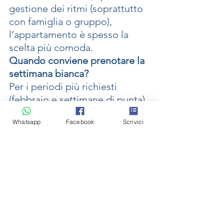
gestione dei ritmi (soprattutto 
con famiglia o gruppo), 
l’appartamento è spesso la 
scelta più comoda.
Quando conviene prenotare la 
settimana bianca?
Per i periodi più richiesti 
(febbraio e settimane di punta) 
conviene muoversi in anticipo: 
Whatsapp
Facebook
Scrivici
disponibilità e scelta sono 
migliori.
Conclusione: scegli in 
base al tuo modo di 
vivere la vacanza