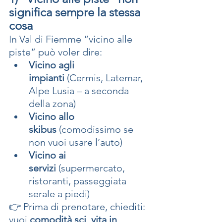
significa sempre la stessa 
cosa
In Val di Fiemme “vicino alle 
piste” può voler dire:
Vicino agli 
impianti
 (Cermis, Latemar, 
Alpe Lusia – a seconda 
della zona)
Vicino allo 
skibus
 (comodissimo se 
non vuoi usare l’auto)
Vicino ai 
servizi
 (supermercato, 
ristoranti, passeggiata 
serale a piedi)
👉 Prima di prenotare, chiediti: 
vuoi 
comodità sci
, 
vita in 