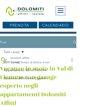
PRENOTA
CALENDARIO
Post
Tutti i post
Dolomiti Affitti
Tutti i post
26 mag
Tempo di lettura: 4 min
Vacanze in moto in Val di
Appartamenti Val di Fiemme
Fiemme con garage
Gestione affitti brevi Dolomiti
coperto negli
appartamenti Dolomiti
Affitti