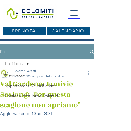
PRENOTA
CALENDARIO
Post
Tutti i post
Dolomiti Affitti
Tutti i post
17 dic 2020
Tempo di lettura: 4 min
Val Gardena: Funivie
Appartamenti Val di Fiemme
Saslong: "Per questa
Gestione affitti brevi Dolomiti
stagione non apriamo"
Aggiornamento:
10 apr 2021