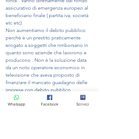
fondi . Vanno direttamente dal fondo 
assicurativo di emergenza europeo al 
beneficiario finale ( partita iva, società 
etc etc).
Non aumentiamo il debito pubblico 
perchè è un prestito praticamente 
erogato a soggetti che rimborsano in 
quanto sono aziende che lavorono e 
producono . Non è la soluzione data 
da un noto operatore economico in 
televisione che aveva proposto di 
finanziare il mancato guadagno delle 
imprese con debito pubblico 
obbligando solo le aziende a non 
Whatsapp
Facebook
Scrivici
distribuire utili per i prossimi 3/5 anni. 
Ciò è una stuppidaggine in quanto 
non si può regalare per poi creare 
debito pubblico sulle spalle di tutti gli 
italiani.